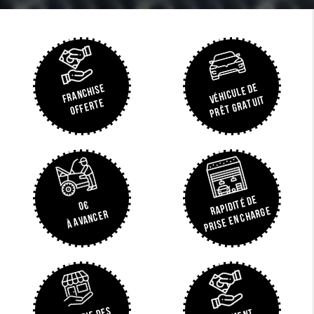
VÉHICULE DE
FRANCHISE
PRÊT GRATUIT
OFFERTE
RAPIDITÉ DE
0€
PRISE EN CHARGE
À AVANCER